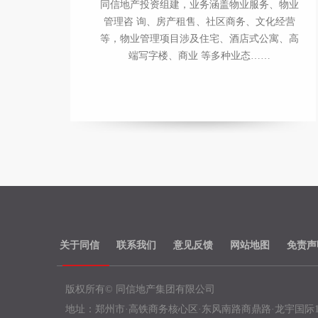
同信地产投资组建，业务涵盖物业服务、物业
管理咨 询、房产租售、社区商务、文化经营
等，物业管理项目涉及住宅、酒店式公寓、高
端写字楼、商业 等多种业态……
关于同信
联系我们
意见反馈
网站地图
免责声
版权所有© 同信地产集团有限公司
地址：郑州市·高铁商务核心区·东风南路商鼎路·龙宇国际1