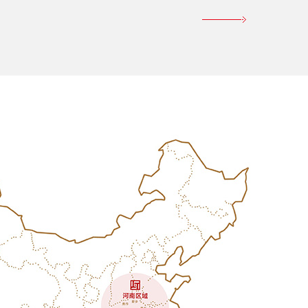
同信·新著（驻马
店）
驻马店市驿城区前进大道中段第七
小学对面
0396 6666