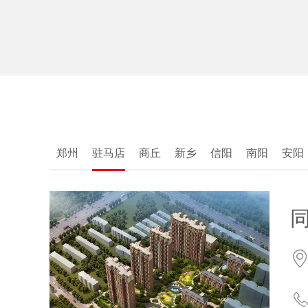
郑州
驻马店
商丘
新乡
信阳
南阳
安阳
号
大道中华路
）